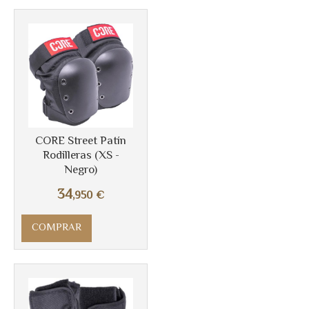
CORE Street Patín
Rodilleras (XS -
Negro)
34
,950
€
Más info
COMPRAR