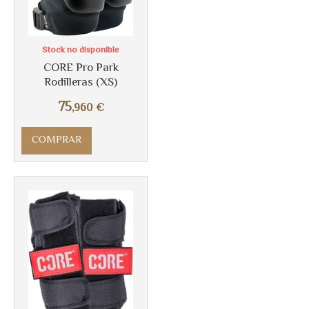
Stock no disponible
CORE Pro Park
Rodilleras (XS)
75
,960
€
Más info
COMPRAR