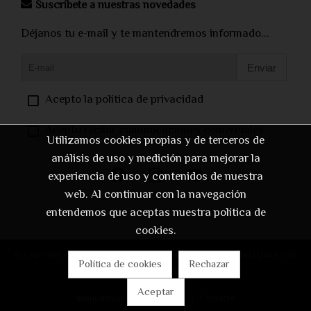
Suscríbete a nuestras novedades
Déjanos tu e-mail y te mantendremos informado...
Enviar
Acepto la política de privacidad
Acepto recibir comunicaciones comerciales.
Utilizamos cookies propias y de terceros de
análisis de uso y medición para mejorar la
experiencia de uso y contenidos de nuestra
web. Al continuar con la navegación
entendemos que aceptas nuestra política de
cookies.
© Copyright 2026 |
Aviso legal
|
Política de privacidad
|
Cookies
| Desarrollo
Política de cookies
Rechazar
web:
Software DELSOL
Aceptar
Impuestos incluidos
Inicio
Contacto