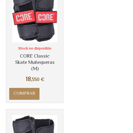
Stock no disponible
CORE Classic
Skate Muñequeras
(M)
18
Más info
,550
€
COMPRAR