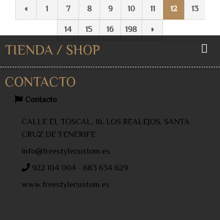
«
1
7
8
9
10
11
12
13
14
15
16
198
»
TIENDA / SHOP
CONTACTO
Contacto
CALLE EL TOSCAL, 16, LOS REALEJOS, SANTA
CRUZ DE TENERIFE
info@freestylecustom.es
922 104 004 - 683 634 629
www.freestylecustom.es