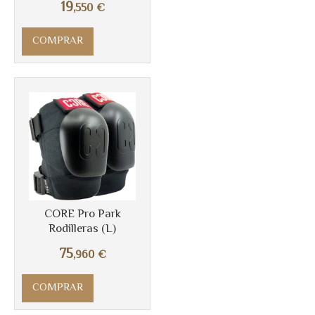
19
,550
€
COMPRAR
CORE Pro Park
Rodilleras (L)
75
,960
€
Más info
COMPRAR