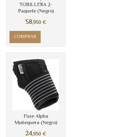
TOBILLERA 2-
Paquete (Negro)
58
,950
€
COMPRAR
Más info
Fuse Alpha
Muñequera (Negro)
24
,950
€