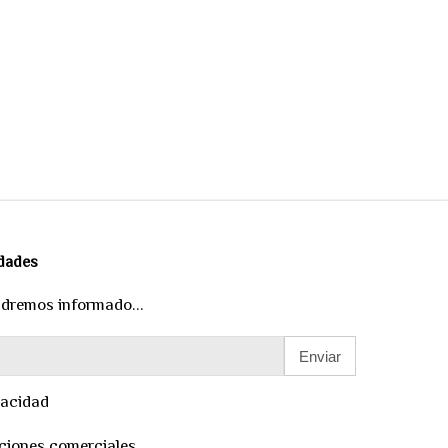
edades
ndremos informado...
Enviar
vacidad
ciones comerciales.