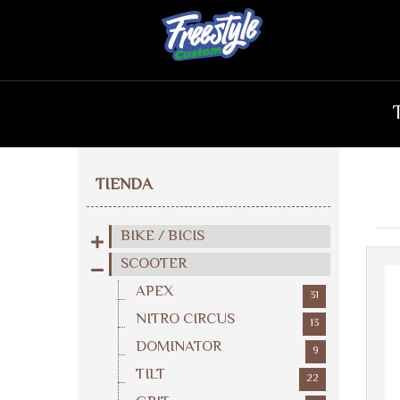
TIENDA
BIKE / BICIS
SCOOTER
APEX
31
NITRO CIRCUS
13
DOMINATOR
9
TILT
22