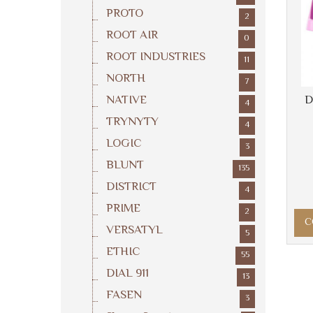
PROTO
2
ROOT AIR
0
ROOT INDUSTRIES
11
NORTH
7
D
NATIVE
4
TRYNYTY
4
LOGIC
3
BLUNT
135
DISTRICT
4
PRIME
2
C
VERSATYL
5
ETHIC
55
DIAL 911
13
FASEN
3