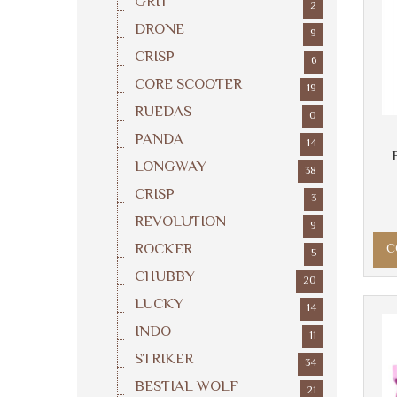
GRIT
2
DRONE
9
CRISP
6
CORE SCOOTER
19
RUEDAS
0
PANDA
14
LONGWAY
38
CRISP
3
REVOLUTION
9
ROCKER
C
5
CHUBBY
20
LUCKY
14
INDO
11
STRIKER
34
BESTIAL WOLF
21