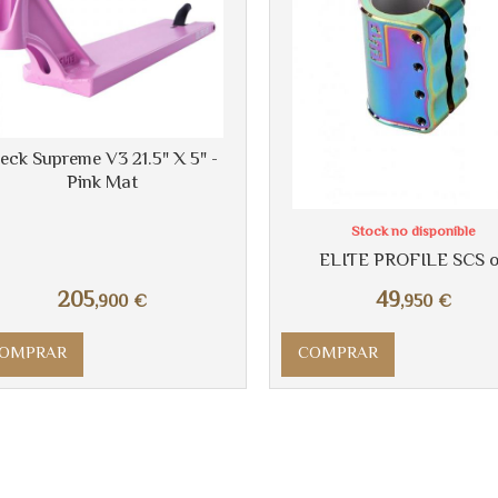
eck Supreme V3 21.5" X 5" -
Pink Mat
Stock no disponible
ELITE PROFILE SCS o
205
49
,900
€
,950
€
OMPRAR
COMPRAR