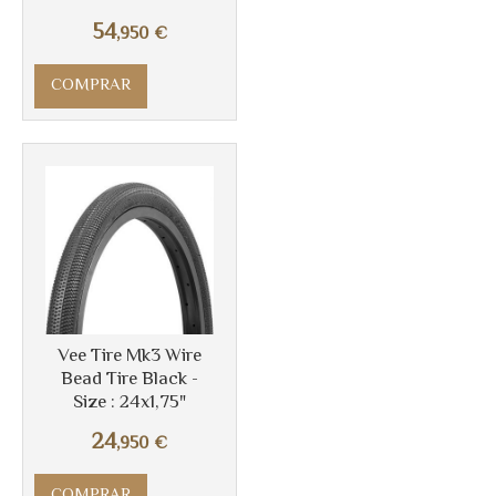
54
,950
€
COMPRAR
Más info
Vee Tire Mk3 Wire
Bead Tire Black -
Size : 24x1,75"
24
,950
€
COMPRAR