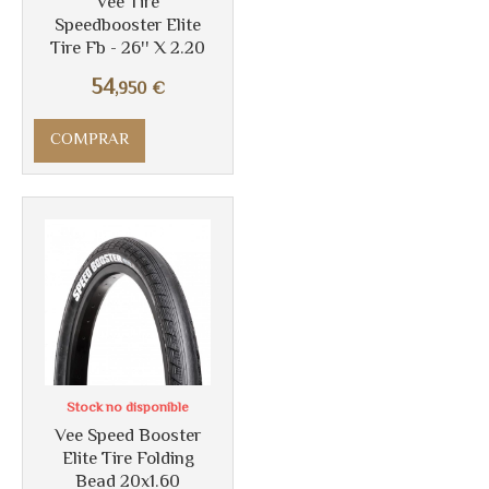
Vee Tire
Speedbooster Elite
Tire Fb - 26'' X 2.20
Más info
54
,950
€
COMPRAR
Stock no disponible
Vee Speed Booster
Más info
Elite Tire Folding
Bead 20x1.60