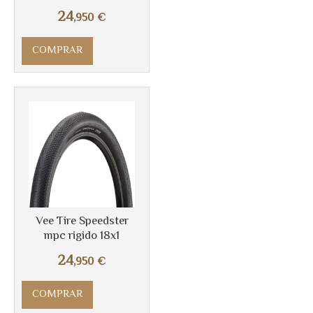
24
,950
€
COMPRAR
Vee Tire Speedster
mpc rigido 18x1
24
,950
€
COMPRAR