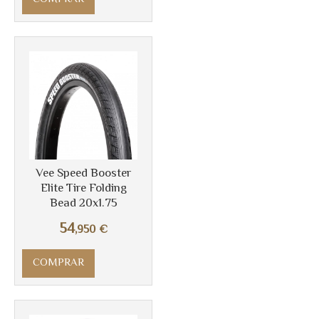
Más info
Vee Speed Booster
Elite Tire Folding
Bead 20x1.75
54
,950
€
COMPRAR