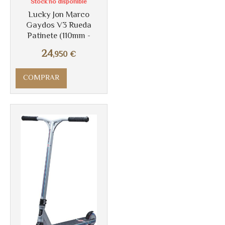
Stock no disponible
Lucky Jon Marco
Gaydos V3 Rueda
Patinete (110mm -
24
,950
€
COMPRAR
Más info