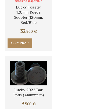
Stock no disponible
Lucky Toaster
120mm Rueda
Más info
Scooter (120mm,
Red/Blue
32
,950
€
COMPRAR
Lucky 2022 Bar
Ends (Aluminium)
3
,500
€