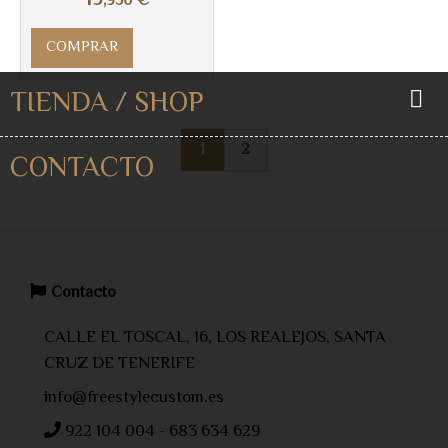
19
,950
€
COMPRAR
TIENDA / SHOP
1
2
CONTACTO
Contacto
CALLE EL TOSCAL, 16, LOS REALEJOS, SANTA
CRUZ DE TENERIFE
info@freestylecustom.es
922 104 004 - 683 634 629