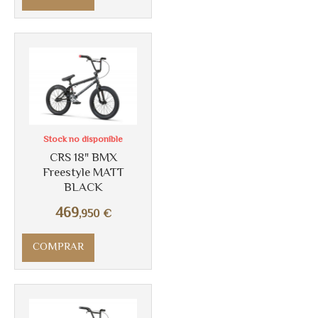
Más info
Stock no disponible
CRS 18" BMX
Freestyle MATT
BLACK
469
,950
€
COMPRAR