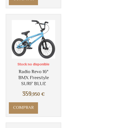
Más info
Stock no disponible
Radio Revo 16"
BMX Freestyle
SURF BLUE
359
,950
€
COMPRAR