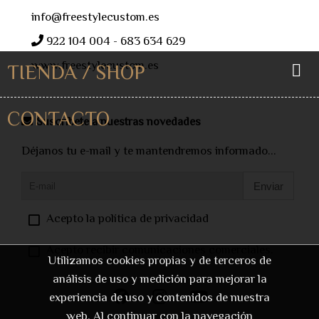
info@freestylecustom.es
922 104 004 - 683 634 629
www.freestylecustom.es
TIENDA / SHOP
CONTACTO
Suscríbete a nuestras novedades
Déjanos tu e-mail y te mantendremos informado...
Enviar
Acepto la política de privacidad
Acepto recibir comunicaciones comerciales.
Utilizamos cookies propias y de terceros de
análisis de uso y medición para mejorar la
experiencia de uso y contenidos de nuestra
web. Al continuar con la navegación