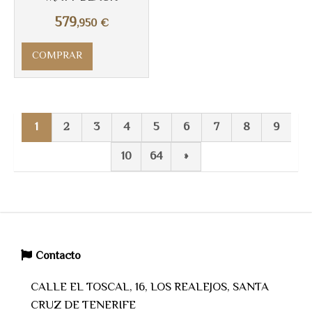
579
,950
€
COMPRAR
1
2
3
4
5
6
7
8
9
10
64
»
Contacto
CALLE EL TOSCAL, 16, LOS REALEJOS, SANTA
CRUZ DE TENERIFE