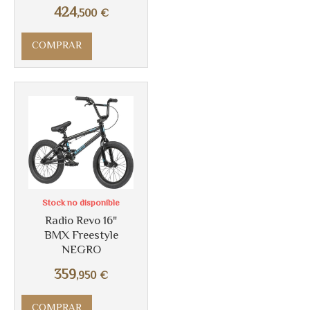
424
,500
€
COMPRAR
Más info
Stock no disponible
Radio Revo 16"
BMX Freestyle
NEGRO
359
,950
€
COMPRAR