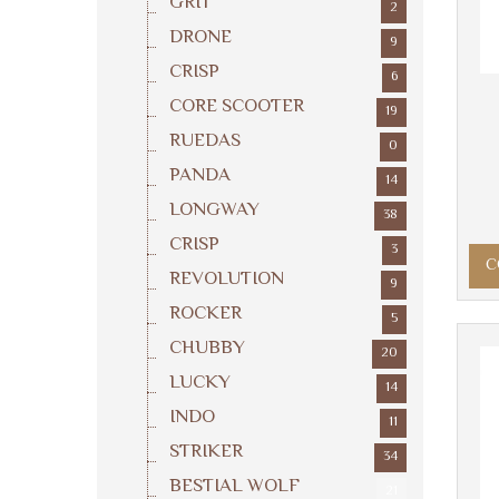
GRIT
2
DRONE
9
CRISP
6
CORE SCOOTER
19
RUEDAS
0
PANDA
14
LONGWAY
38
CRISP
3
C
REVOLUTION
9
ROCKER
5
CHUBBY
20
LUCKY
14
INDO
11
STRIKER
34
BESTIAL WOLF
21