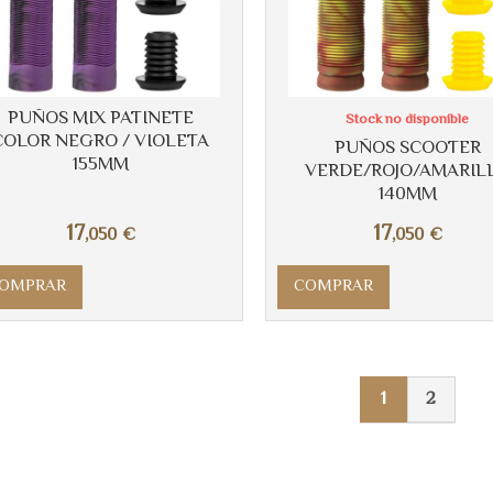
PUÑOS MIX PATINETE
Stock no disponible
COLOR NEGRO / VIOLETA
PUÑOS SCOOTER
155MM
VERDE/ROJO/AMARIL
140MM
17
17
,050
€
,050
€
OMPRAR
COMPRAR
1
2