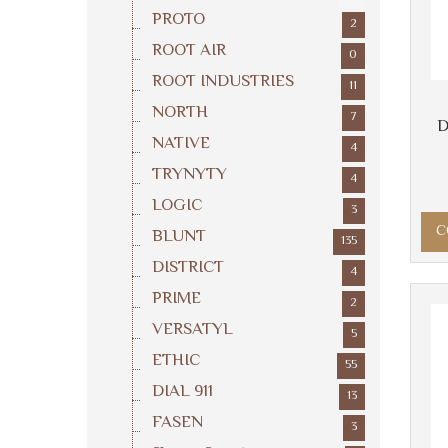
PROTO
2
ROOT AIR
0
ROOT INDUSTRIES
11
NORTH
7
D
NATIVE
4
TRYNYTY
4
LOGIC
3
C
BLUNT
135
DISTRICT
4
PRIME
2
VERSATYL
5
ETHIC
55
DIAL 911
13
FASEN
3