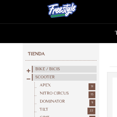
TIENDA
BIKE / BICIS
SCOOTER
APEX
31
NITRO CIRCUS
13
DOMINATOR
9
TILT
22