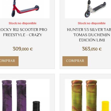
Stock no disponible
Stock no disponible
ROCKY R12 SCOOTER PRO
HUNTER 53 SILVER TA
FREESTYLE - CRAZY
TOMAS DUCHEMIN
EDICIÓN LIMI
309
363
,000
€
,050
€
OMPRAR
COMPRAR