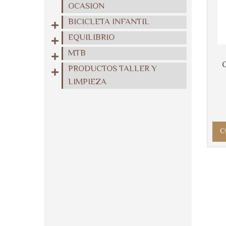
OCASION
BICICLETA INFANTIL
EQUILIBRIO
MTB
PRODUCTOS TALLER Y
LIMPIEZA
C