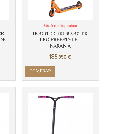
Stock no disponible
ER
BOOSTER B18 SCOOTER
RDE
PRO FREESTYLE -
NARANJA
185
,950
€
COMPRAR
Más info