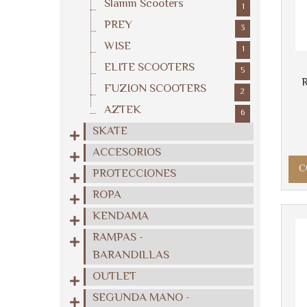
Slamm Scooters
1
PREY
3
WISE
1
ELITE SCOOTERS
5
FUZION SCOOTERS
2
AZTEK
6
SKATE
ACCESORIOS
C
PROTECCIONES
ROPA
KENDAMA
RAMPAS -
BARANDILLAS
OUTLET
SEGUNDA MANO -