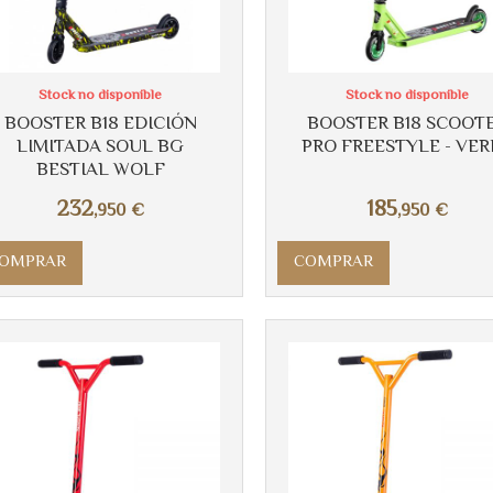
Stock no disponible
Stock no disponible
BOOSTER B18 EDICIÓN
BOOSTER B18 SCOOT
LIMITADA SOUL BG
PRO FREESTYLE - VE
BESTIAL WOLF
232
185
,950
€
,950
€
OMPRAR
COMPRAR
Más info
Más info