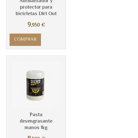
Abrillantador y
Más info
protector para
bicicletas Dirt Out
9
,950
€
COMPRAR
Pasta
Más info
desengrasante
manos 1kg