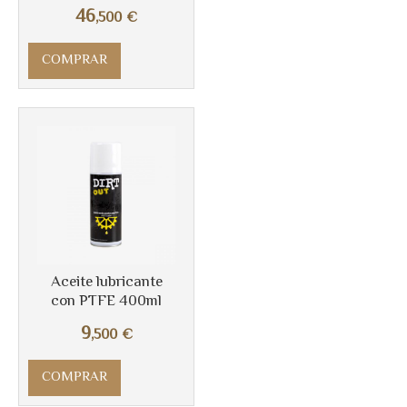
46
,500
€
COMPRAR
Aceite lubricante
Más info
con PTFE 400ml
9
,500
€
COMPRAR