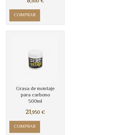
8
,500
€
COMPRAR
Más info
Grasa de montaje
para carbono
500ml
21
,950
€
COMPRAR