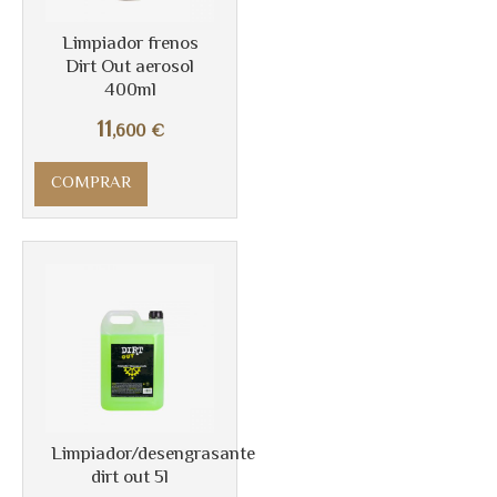
Más info
Limpiador frenos
Dirt Out aerosol
400ml
11
,600
€
COMPRAR
Más info
Limpiador/desengrasante
dirt out 5l