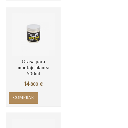
Más info
Grasa para
montaje blanca
500ml
14
,800
€
COMPRAR