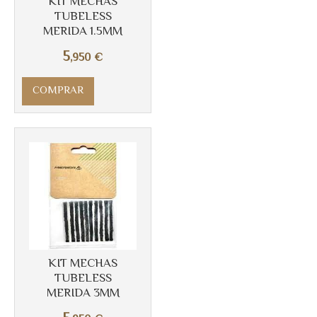
KIT MECHAS
TUBELESS
Más info
MERIDA 1.5MM
5
,950
€
COMPRAR
KIT MECHAS
Más info
TUBELESS
MERIDA 3MM