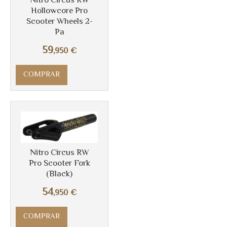
Nitro Circus RW
Hollowcore Pro
Scooter Wheels 2-
Pa
Más info
59
,950
€
COMPRAR
Nitro Circus RW
Pro Scooter Fork
(Black)
54
,950
€
COMPRAR