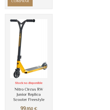
COMPRAR
Más info
Stock no disponible
Nitro Circus RW
Junior Replica
Scooter Freestyle
99
,950
€