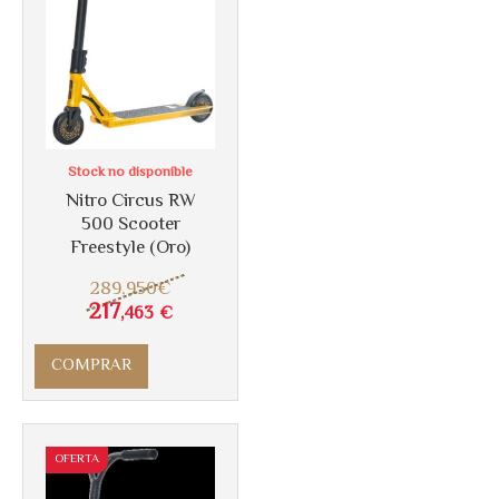
Más info
Stock no disponible
Nitro Circus RW
500 Scooter
Freestyle (Oro)
289
,950
€
217
,463
€
COMPRAR
OFERTA
Más info