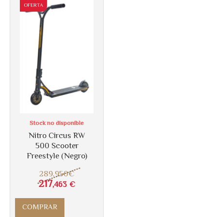
OFERTA
Stock no disponible
Más info
Nitro Circus RW
500 Scooter
Freestyle (Negro)
289
,950
€
217
,463
€
COMPRAR