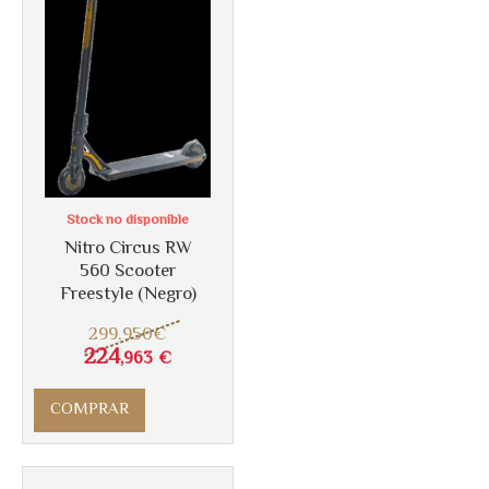
Stock no disponible
Nitro Circus RW
560 Scooter
Freestyle (Negro)
299
,950
€
Más info
224
,963
€
COMPRAR