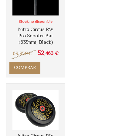
Más info
Stock no disponible
Nitro Circus RW
Pro Scooter Bar
(635mm, Black)
52
69
,950
€
,463
€
COMPRAR