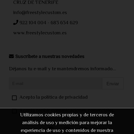
CRUZ DE TENERIFE
info@freestylecustom.es
922 104 004 - 683 634 629
www.freestylecustom.es
Suscríbete a nuestras novedades
Déjanos tu e-mail y te mantendremos informado...
Enviar
Acepto la política de privacidad
Acepto recibir comunicaciones comerciales.
Utilizamos cookies propias y de terceros de
análisis de uso y medición para mejorar la
experiencia de uso y contenidos de nuestra