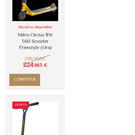
Stock no disponible
Nitro Circus RW
560 Scooter
Freestyle (Oro)
299
,950
€
224
,963
€
COMPRAR
OFERTA