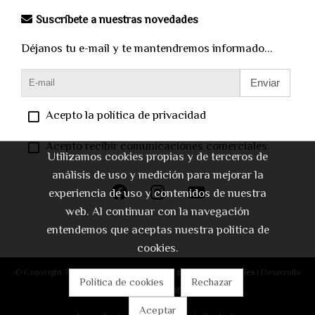
Suscríbete a nuestras novedades
Déjanos tu e-mail y te mantendremos informado...
Enviar
Acepto la política de privacidad
Acepto recibir comunicaciones comerciales.
Utilizamos cookies propias y de terceros de
análisis de uso y medición para mejorar la
experiencia de uso y contenidos de nuestra
web. Al continuar con la navegación
entendemos que aceptas nuestra política de
cookies.
© Copyright 2026 |
Aviso legal
|
Política de privacidad
|
Cookies
| Desarrollo
Política de cookies
Rechazar
web:
Software DELSOL
Aceptar