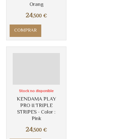
Orang
24
,500
€
COMPRAR
Stock no disponible
KENDAMA PLAY
Más info
PRO II TRIPLE
STRIPES - Color :
Pink
24
,500
€