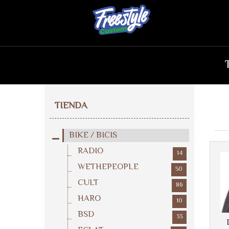
TIENDA
BIKE / BICIS
RADIO
14
WETHEPEOPLE
50
CULT
86
HARO
10
BSD
33