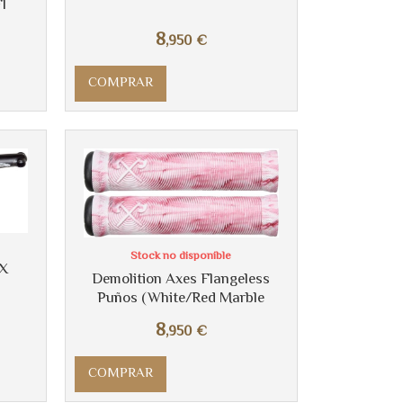
l
8
,950
€
COMPRAR
Stock no disponible
MX
Demolition Axes Flangeless
Puños (White/Red Marble
8
,950
€
COMPRAR