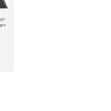
20"
gro