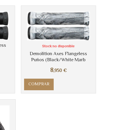
ess
Stock no disponible
Demolition Axes Flangeless
Puños (Black/White Marb
8
,950
€
COMPRAR