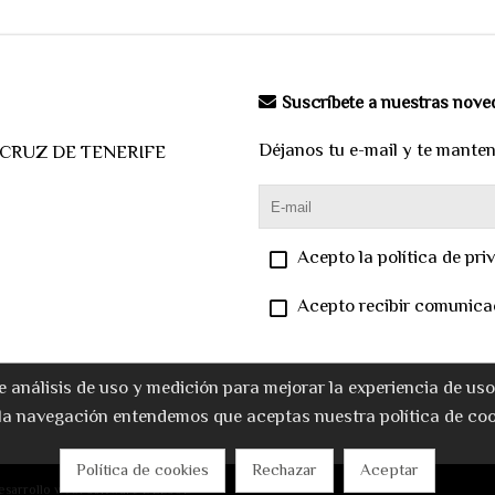
Suscríbete a nuestras nov
Déjanos tu e-mail y te mante
A CRUZ DE TENERIFE
Acepto la política de pri
Acepto recibir comunica
e análisis de uso y medición para mejorar la experiencia de us
la navegación entendemos que aceptas nuestra política de coo
Política de cookies
Rechazar
Aceptar
esarrollo web:
Software DELSOL