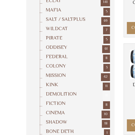
ECLAT
C
141
MAFIA
5
SALT / SALTPLUS
69
C
WILDCAT
7
PIRATE
5
ODDISEY
61
FEDERAL
8
COLONY
3
MISSION
42
KINK
D
11
DEMOLITION
11
FICTION
8
CINEMA
10
SHADOW
18
C
BONE DETH
1