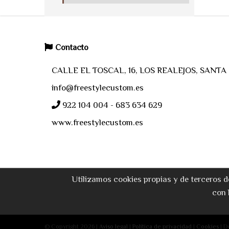
Contacto
CALLE EL TOSCAL, 16, LOS REALEJOS, SANT
info@freestylecustom.es
922 104 004 - 683 634 629
www.freestylecustom.es
Utilizamos cookies propias y de terceros d
con 
© Copyright 2026 |
Aviso legal
|
Política de privacidad
|
Cookies
| D