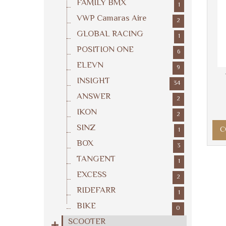
FAMILY BMX
1
VWP Camaras Aire
2
GLOBAL RACING
1
POSITION ONE
6
ELEVN
9
INSIGHT
34
ANSWER
2
IKON
2
SINZ
C
1
BOX
3
TANGENT
1
EXCESS
2
RIDEFARR
1
BIKE
0
SCOOTER