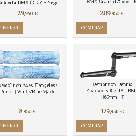
BMX Crank (175mm - F
ubierta BMX (2.35" - Negr
29
209
,950
€
,950
€
OMPRAR
COMPRAR
Demolition Dennis
emolition Axes Flangeless
Enarson's Rig 48T B
Puños (White/Blue Marbl
(165mm - F
8
179
,950
€
,950
€
OMPRAR
COMPRAR