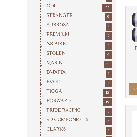
ODI
27
STRANGER
9
SUBROSA
1
PREMIUM
3
NS BIKE
3
D
STOLEN
4
MARIN
15
BMXFIX
1
EVOC
4
C
TIOGA
12
FORWARD
19
PRIDE RACING
6
SD COMPONENTS
3
CLARKS
1