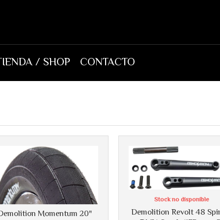
TIENDA / SHOP
CONTACTO
Más info
Más info
Stock no disponible
Demolition Revolt 48 Spi
Demolition Momentum 20"