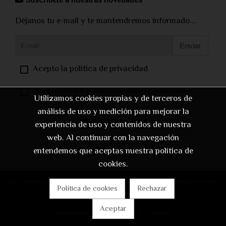
Suscríbete a nuestras novedades
Déjanos tu e-mail y te mantendremos informado...
Enviar
Acepto la política de privacidad
Acepto recibir comunicaciones comerciales.
Utilizamos cookies propias y de terceros de
análisis de uso y medición para mejorar la
experiencia de uso y contenidos de nuestra
web. Al continuar con la navegación
entendemos que aceptas nuestra política de
cookies.
© Copyright 2026 |
Aviso legal
|
Política de privacidad
|
Cookies
| Desarrollo
Política de cookies
Rechazar
web:
Software DELSOL
Aceptar
Impuestos incluidos
Inicio
Contacto