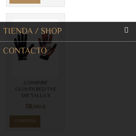
TIENDA / SHOP
CONTACTO
CONSPIRE
GLOVES RED TYE
DIE TALLA S
38
,500
€
COMPRAR