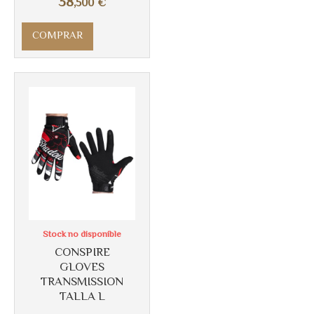
38
,500
€
COMPRAR
Más info
Stock no disponible
CONSPIRE
GLOVES
TRANSMISSION
TALLA L