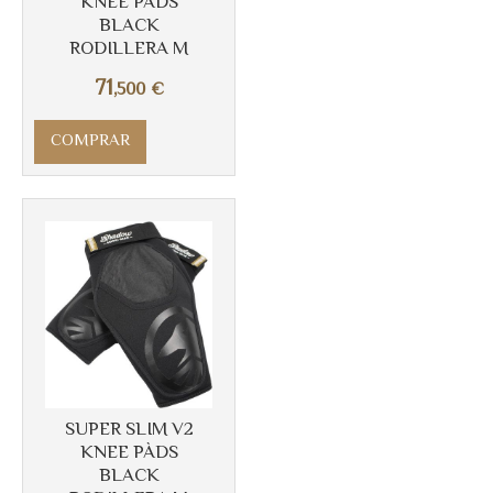
KNEE PÀDS
BLACK
RODILLERA M
71
,500
€
COMPRAR
Más info
SUPER SLIM V2
KNEE PÀDS
BLACK