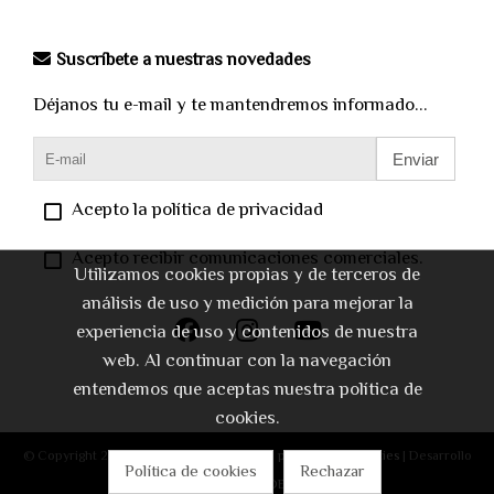
Suscríbete a nuestras novedades
Déjanos tu e-mail y te mantendremos informado...
Enviar
Acepto la política de privacidad
Acepto recibir comunicaciones comerciales.
Utilizamos cookies propias y de terceros de
análisis de uso y medición para mejorar la
experiencia de uso y contenidos de nuestra
web. Al continuar con la navegación
entendemos que aceptas nuestra política de
cookies.
© Copyright 2026 |
Aviso legal
|
Política de privacidad
|
Cookies
| Desarrollo
Política de cookies
Rechazar
web:
Software DELSOL