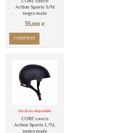
CORE casco
Action Sports S/M
negro mate
Más info
35
,000
€
COMPRAR
Stock no disponible
CORE casco
Action Sports L/XL
negro mate
Más info