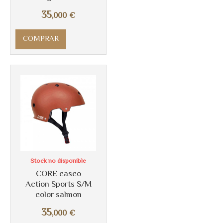
35
,000
€
COMPRAR
Stock no disponible
CORE casco
Action Sports S/M
color salmon
Más info
35
,000
€