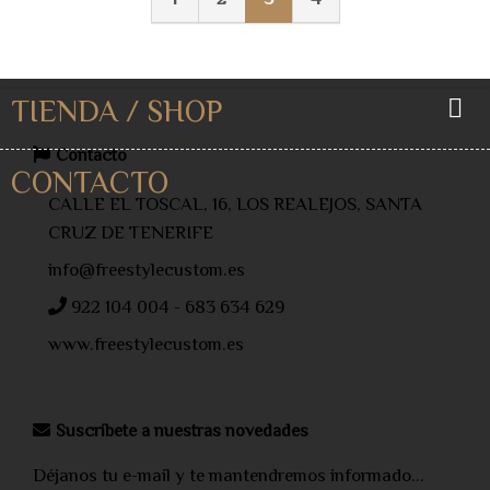
TIENDA / SHOP
Contacto
CONTACTO
CALLE EL TOSCAL, 16, LOS REALEJOS, SANTA
CRUZ DE TENERIFE
info@freestylecustom.es
922 104 004 - 683 634 629
www.freestylecustom.es
Suscríbete a nuestras novedades
Déjanos tu e-mail y te mantendremos informado...