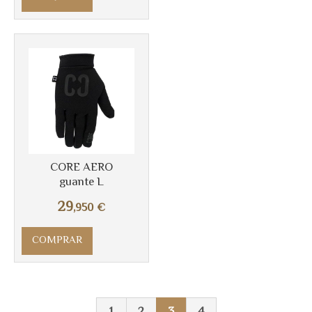
CORE AERO
guante L
29
,950
€
COMPRAR
1
2
3
4