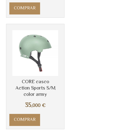
COMPRAR
CORE casco
Action Sports S/M
color army
Más info
35
,000
€
COMPRAR