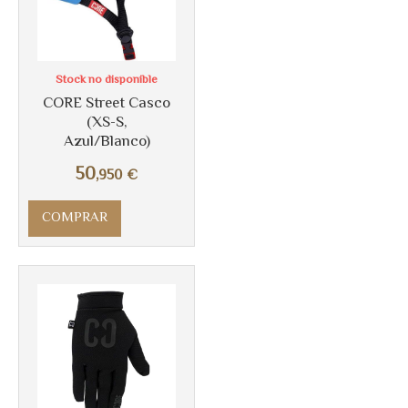
Stock no disponible
CORE Street Casco
(XS-S,
Más info
Azul/Blanco)
50
,950
€
COMPRAR