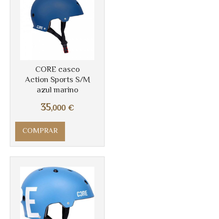
CORE casco
Action Sports S/M
azul marino
Más info
35
,000
€
COMPRAR